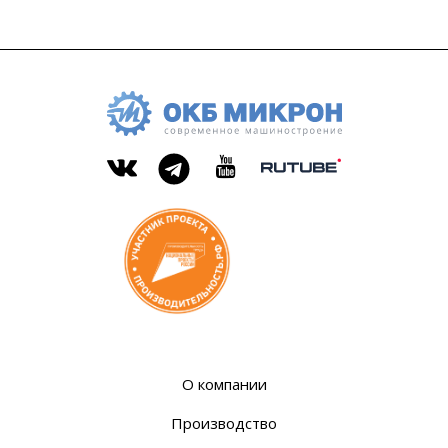
ОКБ
современное
«Микрон»
машиностроение
Rutube
Вконтакте
YouTube
Telegram
О компании
Производство