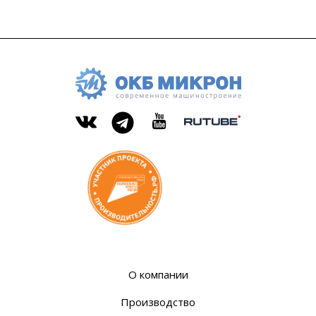
ОКБ
современное
«Микрон»
машиностроение
Rutube
Вконтакте
YouTube
Telegram
О компании
Производство