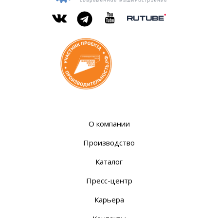
ОКБ
современное
«Микрон»
машиностроение
Rutube
Вконтакте
YouTube
Telegram
О компании
Производство
Каталог
Пресс-центр
Карьера