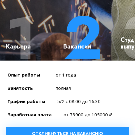
Студ
Карьера
Вакансии
выпу
Опыт работы
от 1 года
Занятость
полная
График работы
5/2 с 08:00 до 16:30
Заработная плата
от 73900 до 105000
₽
ОТКЛИКНУТЬСЯ НА ВАКАНСИЮ